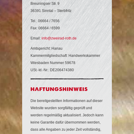
Breuningser Str. 9
36391 Sinntal – Sterbfritz
Tel.: 06664 / 7656
Fax: 06664 / 6599
Email:
info@zweirad-roth.de
Amtsgericht: Hanau
Kammermitgliedschaft: Handwerkskammer
Wiesbaden Nummer 59678
USt.-Id.-Nr.: DE206474380
Die bereitgestellten Informationen auf dieser
Website wurden sorgfältig geprüft und
werden regelmäßig aktualisiert. Jedoch kann
keine Garantie dafür übernommen werden,
dass alle Angaben zu jeder Zeit vollständig,